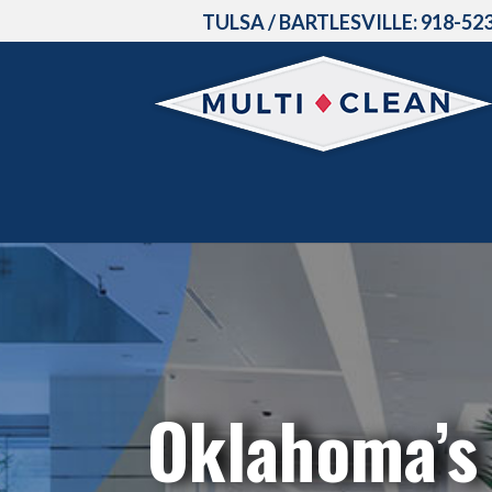
TULSA / BARTLESVILLE:
918-52
Oklahoma’s